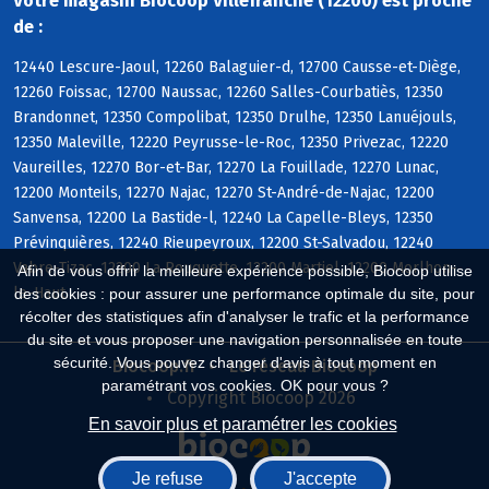
Votre magasin Biocoop Villefranche (12200) est proche
de :
12440 Lescure-Jaoul, 12260 Balaguier-d, 12700 Causse-et-Diège,
12260 Foissac, 12700 Naussac, 12260 Salles-Courbatiès, 12350
Brandonnet, 12350 Compolibat, 12350 Drulhe, 12350 Lanuéjouls,
12350 Maleville, 12220 Peyrusse-le-Roc, 12350 Privezac, 12220
Vaureilles, 12270 Bor-et-Bar, 12270 La Fouillade, 12270 Lunac,
12200 Monteils, 12270 Najac, 12270 St-André-de-Najac, 12200
Sanvensa, 12200 La Bastide-l, 12240 La Capelle-Bleys, 12350
Prévinquières, 12240 Rieupeyroux, 12200 St-Salvadou, 12240
Vabre-Tizac, 12200 La Rouquette, 12200 Martiel, 12200 Morlhon-
Afin de vous offrir la meilleure expérience possible, Biocoop utilise
le-Haut
des cookies : pour assurer une performance optimale du site, pour
récolter des statistiques afin d'analyser le trafic et la performance
du site et vous proposer une navigation personnalisée en toute
sécurité. Vous pouvez changer d'avis à tout moment en
Biocoop.fr
Le réseau Biocoop
paramétrant vos cookies. OK pour vous ?
Copyright Biocoop 2026
En savoir plus et paramétrer les cookies
Je refuse
J'accepte