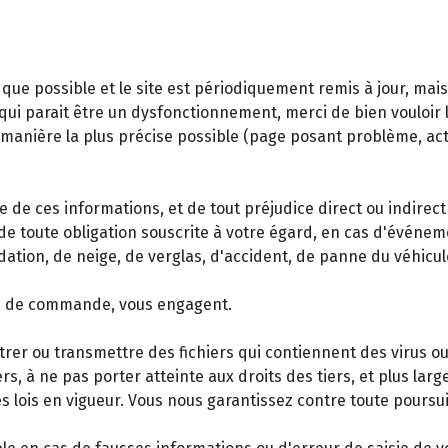
que possible et le site est périodiquement remis à jour, mai
ui parait être un dysfonctionnement, merci de bien vouloir le 
a manière la plus précise possible (page posant problème, ac
e de ces informations, et de tout préjudice direct ou indirect
de toute obligation souscrite à votre égard, en cas d'événe
dation, de neige, de verglas, d'accident, de panne du véhicu
ise de commande, vous engagent.
trer ou transmettre des fichiers qui contiennent des virus ou
rs, à ne pas porter atteinte aux droits des tiers, et plus lar
es lois en vigueur. Vous nous garantissez contre toute poursuit