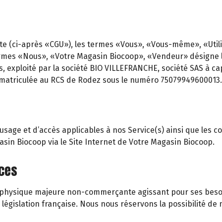
te (ci-après «CGU»), les termes «Vous», «Vous-même», «Utilisa
rmes «Nous», «Votre Magasin Biocoop», «Vendeur» désigne le 
s, exploité par la société BIO VILLEFRANCHE, société SAS à ca
matriculée au RCS de Rodez sous le numéro 75079949600013.
age et d’accès applicables à nos Service(s) ainsi que les cond
gasin Biocoop via le Site Internet de Votre Magasin Biocoop.
ices
ne physique majeure non-commerçante agissant pour ses besoi
gislation française. Nous nous réservons la possibilité de m