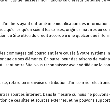
le en cas de fausses informations ou d'erreur de saisie de
'un tiers ayant entraîné une modification des informations mi
ct, qu'elles qu'en soient les causes, origines, natures ou c
isation du Site et/ou du crédit accordé à une quelconque inf
s dommages qui pourraient être causés à votre système info
elconque de ses éléments. En outre, pour des raisons de main
tilisant notre Site, vous reconnaissez avoir vérifié que la c
te, retard ou mauvaise distribution d’un courrier électroniq
d'autres sources internet. Dans la mesure où nous ne pouvons 
tion de ces sites et sources externes, et ne pouvons suppor