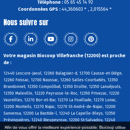
Téléphone :
05 65 45 14 92
Coordonnées GPS :
44,360603 ° , 2,015564 °
Nous suivre sur
Votre magasin Biocoop Villefranche (12200) est proche
de :
12440 Lescure-Jaoul, 12260 Balaguier-d, 12700 Causse-et-Diège,
12260 Foissac, 12700 Naussac, 12260 Salles-Courbatiès, 12350
Brandonnet, 12350 Compolibat, 12350 Drulhe, 12350 Lanuéjouls,
12350 Maleville, 12220 Peyrusse-le-Roc, 12350 Privezac, 12220
Vaureilles, 12270 Bor-et-Bar, 12270 La Fouillade, 12270 Lunac,
12200 Monteils, 12270 Najac, 12270 St-André-de-Najac, 12200
Sanvensa, 12200 La Bastide-l, 12240 La Capelle-Bleys, 12350
Prévinquières, 12240 Rieupeyroux, 12200 St-Salvadou, 12240
Vabre-Tizac, 12200 La Rouquette, 12200 Martiel, 12200 Morlhon-
Afin de vous offrir la meilleure expérience possible, Biocoop utilise