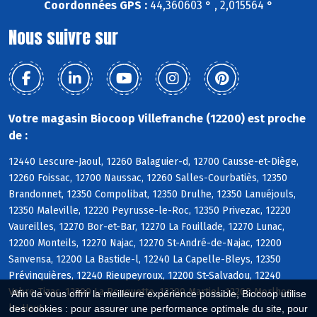
Coordonnées GPS :
44,360603 ° , 2,015564 °
Nous suivre sur
Votre magasin Biocoop Villefranche (12200) est proche
de :
12440 Lescure-Jaoul, 12260 Balaguier-d, 12700 Causse-et-Diège,
12260 Foissac, 12700 Naussac, 12260 Salles-Courbatiès, 12350
Brandonnet, 12350 Compolibat, 12350 Drulhe, 12350 Lanuéjouls,
12350 Maleville, 12220 Peyrusse-le-Roc, 12350 Privezac, 12220
Vaureilles, 12270 Bor-et-Bar, 12270 La Fouillade, 12270 Lunac,
12200 Monteils, 12270 Najac, 12270 St-André-de-Najac, 12200
Sanvensa, 12200 La Bastide-l, 12240 La Capelle-Bleys, 12350
Prévinquières, 12240 Rieupeyroux, 12200 St-Salvadou, 12240
Vabre-Tizac, 12200 La Rouquette, 12200 Martiel, 12200 Morlhon-
Afin de vous offrir la meilleure expérience possible, Biocoop utilise
le-Haut
des cookies : pour assurer une performance optimale du site, pour