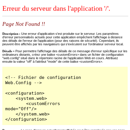
Erreur du serveur dans l'application '/'.
Page Not Found !!
Description :
Une erreur d'application s'est produite sur le serveur. Les paramètres
d'erreur personnalisés actuels pour cette application empêchent l'affichage à distance
des détails de l'erreur de l'application (pour des raisons de sécurité). Cependant, ils
peuvent être affichés par les navigateurs qui s'exécutent sur l'ordinateur serveur local.
Détails =
Pour permettre l'affichage des détails de ce message d'erreur spécifique sur les
ordinateurs distants, créez une balise <customErrors> dans un fichier de configuration
"web.config" situé dans le répertoire racine de l'application Web en cours. Attribuez
ensuite la valeur "off" à l'attribut "mode" de cette balise <customErrors>.
<!-- Fichier de configuration 
Web.Config -->

<configuration>

    <system.web>

        <customErrors 
mode="Off"/>

    </system.web>

</configuration>