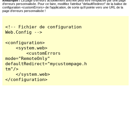
Remarques :
La page d'erreurs actuellement affichée peut être remplacée par une page
d'erreurs personnalisée. Pour ce faire, modifiez l'attribut "defaultRedirect" de la balise de
configuration <customErrors> de l'application, de sorte qu'il pointe vers une URL de la
page d'erreurs personnalisée !
<!-- Fichier de configuration 
Web.Config -->

<configuration>

    <system.web>

        <customErrors 
mode="RemoteOnly" 
defaultRedirect="mycustompage.h
tm"/>

    </system.web>

</configuration>