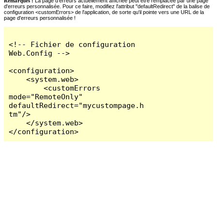
Remarques :
La page d'erreurs actuellement affichée peut être remplacée par une page
d'erreurs personnalisée. Pour ce faire, modifiez l'attribut "defaultRedirect" de la balise de
configuration <customErrors> de l'application, de sorte qu'il pointe vers une URL de la
page d'erreurs personnalisée !
<!-- Fichier de configuration 
Web.Config -->

<configuration>

    <system.web>

        <customErrors 
mode="RemoteOnly" 
defaultRedirect="mycustompage.h
tm"/>

    </system.web>

</configuration>