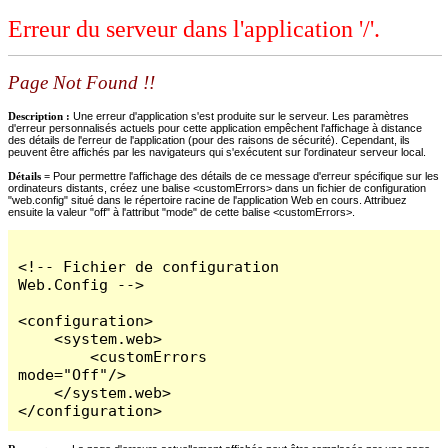
Erreur du serveur dans l'application '/'.
Page Not Found !!
Description :
Une erreur d'application s'est produite sur le serveur. Les paramètres
d'erreur personnalisés actuels pour cette application empêchent l'affichage à distance
des détails de l'erreur de l'application (pour des raisons de sécurité). Cependant, ils
peuvent être affichés par les navigateurs qui s'exécutent sur l'ordinateur serveur local.
Détails =
Pour permettre l'affichage des détails de ce message d'erreur spécifique sur les
ordinateurs distants, créez une balise <customErrors> dans un fichier de configuration
"web.config" situé dans le répertoire racine de l'application Web en cours. Attribuez
ensuite la valeur "off" à l'attribut "mode" de cette balise <customErrors>.
<!-- Fichier de configuration 
Web.Config -->

<configuration>

    <system.web>

        <customErrors 
mode="Off"/>

    </system.web>

</configuration>