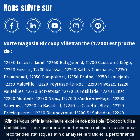
Nous suivre sur
Votre magasin Biocoop Villefranche (12200) est proche
de :
12440 Lescure-Jaoul, 12260 Balaguier-d, 12700 Causse-et-Diège,
12260 Foissac, 12700 Naussac, 12260 Salles-Courbatiès, 12350
Brandonnet, 12350 Compolibat, 12350 Drulhe, 12350 Lanuéjouls,
12350 Maleville, 12220 Peyrusse-le-Roc, 12350 Privezac, 12220
Vaureilles, 12270 Bor-et-Bar, 12270 La Fouillade, 12270 Lunac,
12200 Monteils, 12270 Najac, 12270 St-André-de-Najac, 12200
Sanvensa, 12200 La Bastide-l, 12240 La Capelle-Bleys, 12350
Prévinquières, 12240 Rieupeyroux, 12200 St-Salvadou, 12240
Vabre-Tizac, 12200 La Rouquette, 12200 Martiel, 12200 Morlhon-
Afin de vous offrir la meilleure expérience possible, Biocoop utilise
le-Haut
des cookies : pour assurer une performance optimale du site, pour
récolter des statistiques afin d'analyser le trafic et la performance