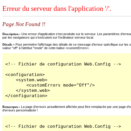
Erreur du serveur dans l'application '/'.
Page Not Found !!
Description :
Une erreur d'application s'est produite sur le serveur. Les paramètres d'erreur
par les navigateurs qui s'exécutent sur l'ordinateur serveur local.
Détails =
Pour permettre l'affichage des détails de ce message d'erreur spécifique sur les o
valeur "off" à l'attribut "mode" de cette balise <customErrors>.
<!-- Fichier de configuration Web.Config -->

<configuration>

    <system.web>

        <customErrors mode="Off"/>

    </system.web>

</configuration>
Remarques :
La page d'erreurs actuellement affichée peut être remplacée par une page d'erre
d'erreurs personnalisée !
<!-- Fichier de configuration Web.Config -->
