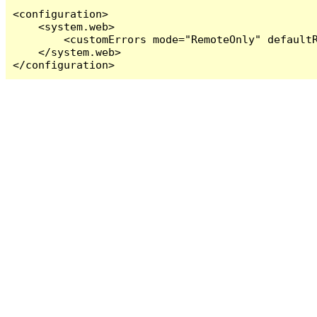
<configuration>

    <system.web>

        <customErrors mode="RemoteOnly" defaultR
    </system.web>

</configuration>