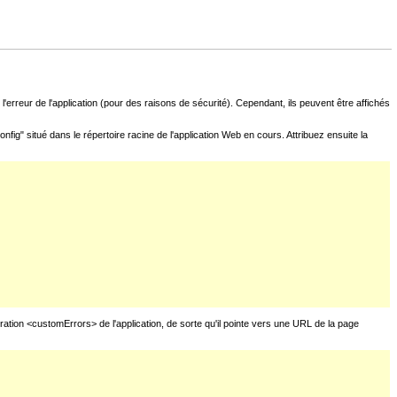
l'erreur de l'application (pour des raisons de sécurité). Cependant, ils peuvent être affichés
fig" situé dans le répertoire racine de l'application Web en cours. Attribuez ensuite la
uration <customErrors> de l'application, de sorte qu'il pointe vers une URL de la page