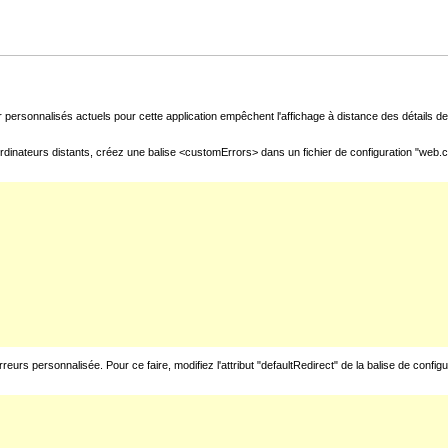
 personnalisés actuels pour cette application empêchent l'affichage à distance des détails de 
rdinateurs distants, créez une balise <customErrors> dans un fichier de configuration "web.con
urs personnalisée. Pour ce faire, modifiez l'attribut "defaultRedirect" de la balise de config