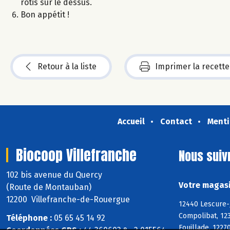
rôtis sur le dessus.
Bon appétit !
Retour à la liste
Imprimer la recette
Accueil
Contact
Menti
Biocoop Villefranche
Nous suiv
102 bis avenue du Quercy
Votre magasi
(Route de Montauban)
12200 Villefranche-de-Rouergue
12440 Lescure-J
Compolibat, 123
Téléphone :
05 65 45 14 92
Fouillade, 1227