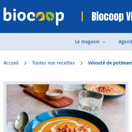
Biocoop V
Le magasin
Agen
Accueil
Toutes nos recettes
Velouté de potimarro