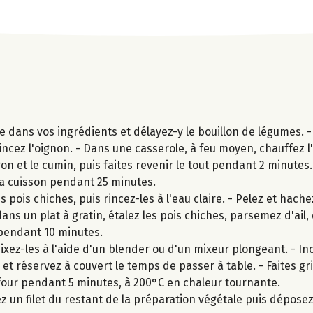
e dans vos ingrédients et délayez-y le bouillon de légumes. -
cez l'oignon. - Dans une casserole, à feu moyen, chauffez l'h
n et le cumin, puis faites revenir le tout pendant 2 minutes. 
la cuisson pendant 25 minutes.
pois chiches, puis rincez-les à l'eau claire. - Pelez et hachez 
ns un plat à gratin, étalez les pois chiches, parsemez d'ail, 
 pendant 10 minutes.
xez-les à l'aide d'un blender ou d'un mixeur plongeant. - In
et réservez à couvert le temps de passer à table. - Faites gril
 four pendant 5 minutes, à 200°C en chaleur tournante.
 un filet du restant de la préparation végétale puis déposez