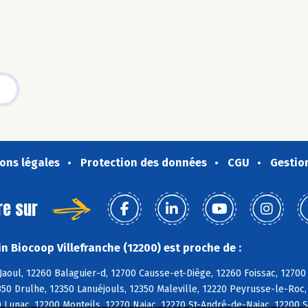
ons légales
Protection des données
CGU
Gestio
re sur
n Biocoop Villefranche (12200) est proche de :
aoul, 12260 Balaguier-d, 12700 Causse-et-Diège, 12260 Foissac, 12700
50 Drulhe, 12350 Lanuéjouls, 12350 Maleville, 12220 Peyrusse-le-Roc, 
0 Lunac, 12200 Monteils, 12270 Najac, 12270 St-André-de-Najac, 12200 