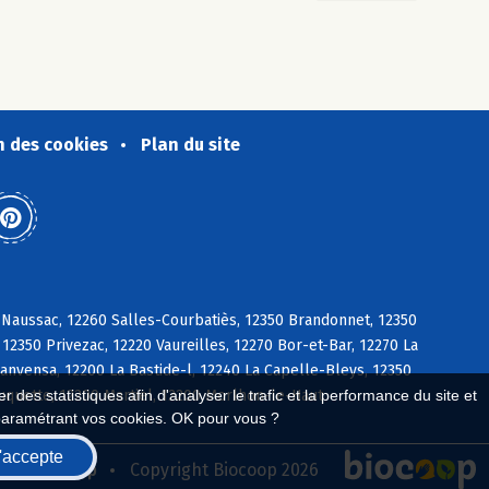
n des cookies
Plan du site
 Naussac, 12260 Salles-Courbatiès, 12350 Brandonnet, 12350
12350 Privezac, 12220 Vaureilles, 12270 Bor-et-Bar, 12270 La
Sanvensa, 12200 La Bastide-l, 12240 La Capelle-Bleys, 12350
uquette, 12200 Martiel, 12200 Morlhon-le-Haut
 des statistiques afin d'analyser le trafic et la performance du site et
paramétrant vos cookies. OK pour vous ?
'accepte
seau Biocoop
Copyright Biocoop 2026