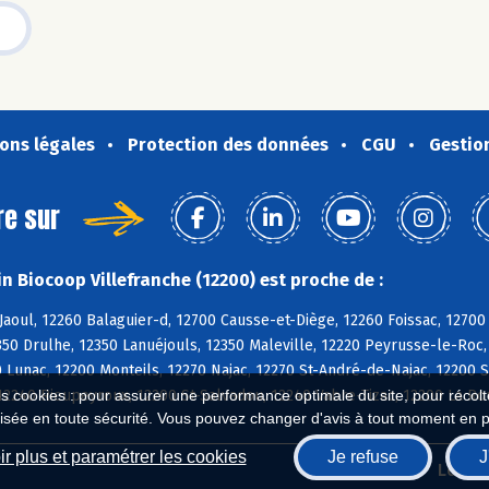
ons légales
Protection des données
CGU
Gestio
re sur
n Biocoop Villefranche (12200) est proche de :
aoul, 12260 Balaguier-d, 12700 Causse-et-Diège, 12260 Foissac, 12700
50 Drulhe, 12350 Lanuéjouls, 12350 Maleville, 12220 Peyrusse-le-Roc, 
0 Lunac, 12200 Monteils, 12270 Najac, 12270 St-André-de-Najac, 12200 
12240 Rieupeyroux, 12200 St-Salvadou, 12240 Vabre-Tizac, 12200 La Ro
es cookies : pour assurer une performance optimale du site, pour récolter
isée en toute sécurité. Vous pouvez changer d'avis à tout moment en 
r plus et paramétrer les cookies
Je refuse
J
Biocoop.fr
Le ré