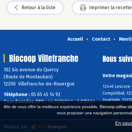
Retour à la liste
Imprimer la recette
Accueil
Contact
Menti
Biocoop Villefranche
Nous suiv
102 bis avenue du Quercy
Votre magasi
(Route de Montauban)
12200 Villefranche-de-Rouergue
12440 Lescure-J
Compolibat, 123
Téléphone :
05 65 45 14 92
Fouillade, 1227
Coordonnées GPS :
44,360603 ° , 2,015564
Prévinquières, 
Afin de vous offrir la meilleure expérience possible, Biocoop utilise d
°
vous proposer une navigation personnal
En savoi
Réalisé par