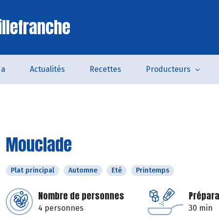
illefranche
da
Actualités
Recettes
Producteurs
Mouclade
Plat principal
Automne
Eté
Printemps
Nombre de personnes
Prépara
4 personnes
30 min