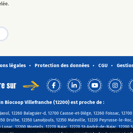
elée.
ons légales
Protection des données
CGU
Gestio
re sur
n Biocoop Villefranche (12200) est proche de :
aoul, 12260 Balaguier-d, 12700 Causse-et-Diège, 12260 Foissac, 12700
50 Drulhe, 12350 Lanuéjouls, 12350 Maleville, 12220 Peyrusse-le-Roc, 
0 Lunac, 12200 Monteils, 12270 Najac, 12270 St-André-de-Najac, 12200 