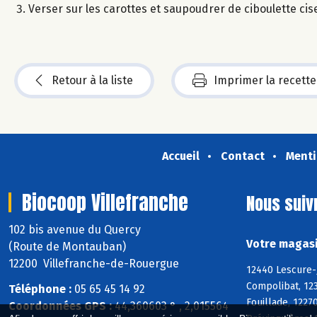
Verser sur les carottes et saupoudrer de ciboulette cis
Retour à la liste
Imprimer la recette
Accueil
Contact
Menti
Biocoop Villefranche
Nous suiv
102 bis avenue du Quercy
Votre magasi
(Route de Montauban)
12200 Villefranche-de-Rouergue
12440 Lescure-J
Compolibat, 123
Téléphone :
05 65 45 14 92
Fouillade, 1227
Coordonnées GPS :
44,360603 ° , 2,015564