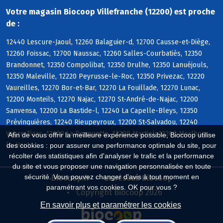
Votre magasin Biocoop Villefranche (12200) est proche
de :
12440 Lescure-Jaoul, 12260 Balaguier-d, 12700 Causse-et-Diège,
12260 Foissac, 12700 Naussac, 12260 Salles-Courbatiès, 12350
Brandonnet, 12350 Compolibat, 12350 Drulhe, 12350 Lanuéjouls,
12350 Maleville, 12220 Peyrusse-le-Roc, 12350 Privezac, 12220
Vaureilles, 12270 Bor-et-Bar, 12270 La Fouillade, 12270 Lunac,
12200 Monteils, 12270 Najac, 12270 St-André-de-Najac, 12200
Sanvensa, 12200 La Bastide-l, 12240 La Capelle-Bleys, 12350
Prévinquières, 12240 Rieupeyroux, 12200 St-Salvadou, 12240
Vabre-Tizac, 12200 La Rouquette, 12200 Martiel, 12200 Morlhon-
Afin de vous offrir la meilleure expérience possible, Biocoop utilise
le-Haut
des cookies : pour assurer une performance optimale du site, pour
récolter des statistiques afin d'analyser le trafic et la performance
du site et vous proposer une navigation personnalisée en toute
sécurité. Vous pouvez changer d'avis à tout moment en
Biocoop.fr
Le réseau Biocoop
paramétrant vos cookies. OK pour vous ?
Copyright Biocoop 2026
En savoir plus et paramétrer les cookies