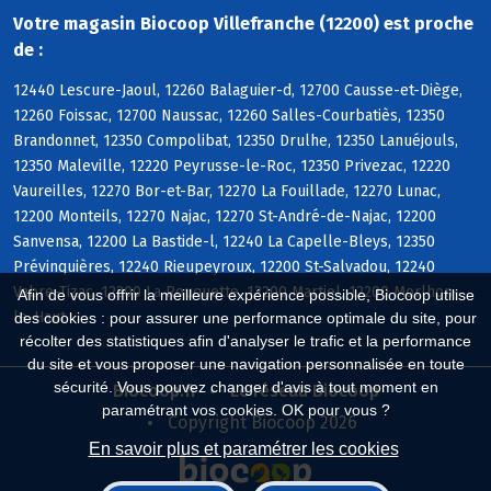
Votre magasin Biocoop Villefranche (12200) est proche
de :
12440 Lescure-Jaoul, 12260 Balaguier-d, 12700 Causse-et-Diège,
12260 Foissac, 12700 Naussac, 12260 Salles-Courbatiès, 12350
Brandonnet, 12350 Compolibat, 12350 Drulhe, 12350 Lanuéjouls,
12350 Maleville, 12220 Peyrusse-le-Roc, 12350 Privezac, 12220
Vaureilles, 12270 Bor-et-Bar, 12270 La Fouillade, 12270 Lunac,
12200 Monteils, 12270 Najac, 12270 St-André-de-Najac, 12200
Sanvensa, 12200 La Bastide-l, 12240 La Capelle-Bleys, 12350
Prévinquières, 12240 Rieupeyroux, 12200 St-Salvadou, 12240
Vabre-Tizac, 12200 La Rouquette, 12200 Martiel, 12200 Morlhon-
Afin de vous offrir la meilleure expérience possible, Biocoop utilise
le-Haut
des cookies : pour assurer une performance optimale du site, pour
récolter des statistiques afin d'analyser le trafic et la performance
du site et vous proposer une navigation personnalisée en toute
sécurité. Vous pouvez changer d'avis à tout moment en
Biocoop.fr
Le réseau Biocoop
paramétrant vos cookies. OK pour vous ?
Copyright Biocoop 2026
En savoir plus et paramétrer les cookies