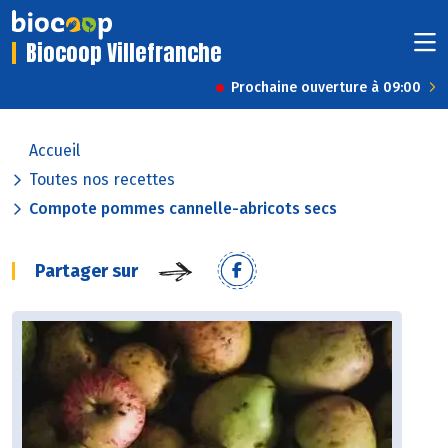
Biocoop Villefranche
Prochaine ouverture à 09:00
Accueil
Toutes nos recettes
Compote pommes cannelle-abricots secs
Partager sur