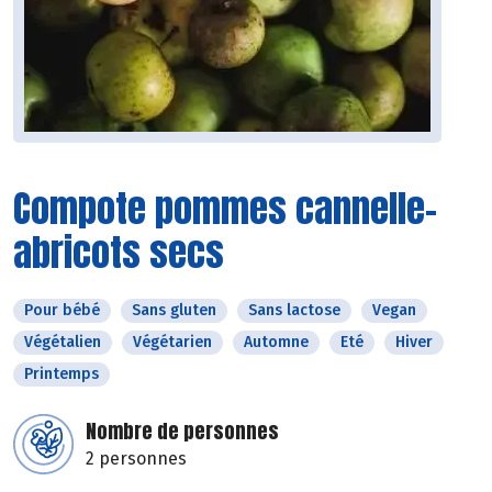
Compote pommes cannelle-
abricots secs
Pour bébé
Sans gluten
Sans lactose
Vegan
Végétalien
Végétarien
Automne
Eté
Hiver
Printemps
Nombre de personnes
2 personnes