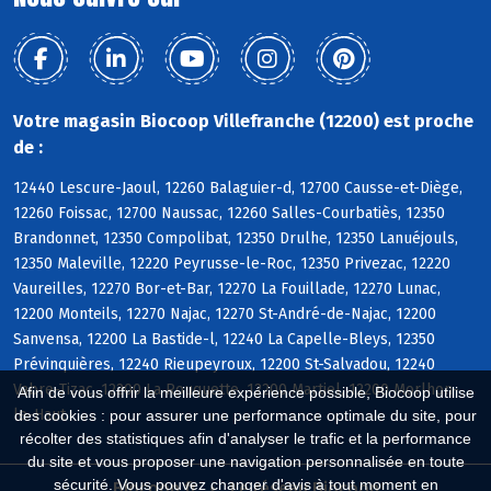
Votre magasin Biocoop Villefranche (12200) est proche
de :
12440 Lescure-Jaoul, 12260 Balaguier-d, 12700 Causse-et-Diège,
12260 Foissac, 12700 Naussac, 12260 Salles-Courbatiès, 12350
Brandonnet, 12350 Compolibat, 12350 Drulhe, 12350 Lanuéjouls,
12350 Maleville, 12220 Peyrusse-le-Roc, 12350 Privezac, 12220
Vaureilles, 12270 Bor-et-Bar, 12270 La Fouillade, 12270 Lunac,
12200 Monteils, 12270 Najac, 12270 St-André-de-Najac, 12200
Sanvensa, 12200 La Bastide-l, 12240 La Capelle-Bleys, 12350
Prévinquières, 12240 Rieupeyroux, 12200 St-Salvadou, 12240
Vabre-Tizac, 12200 La Rouquette, 12200 Martiel, 12200 Morlhon-
Afin de vous offrir la meilleure expérience possible, Biocoop utilise
le-Haut
des cookies : pour assurer une performance optimale du site, pour
récolter des statistiques afin d'analyser le trafic et la performance
du site et vous proposer une navigation personnalisée en toute
sécurité. Vous pouvez changer d'avis à tout moment en
Biocoop.fr
Le réseau Biocoop