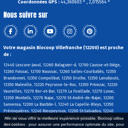
Coordonnées GPS :
44,360603 ° , 2,015564 °
Nous suivre sur
Votre magasin Biocoop Villefranche (12200) est proche
de :
12440 Lescure-Jaoul, 12260 Balaguier-d, 12700 Causse-et-Diège,
12260 Foissac, 12700 Naussac, 12260 Salles-Courbatiès, 12350
Brandonnet, 12350 Compolibat, 12350 Drulhe, 12350 Lanuéjouls,
12350 Maleville, 12220 Peyrusse-le-Roc, 12350 Privezac, 12220
Vaureilles, 12270 Bor-et-Bar, 12270 La Fouillade, 12270 Lunac,
12200 Monteils, 12270 Najac, 12270 St-André-de-Najac, 12200
Sanvensa, 12200 La Bastide-l, 12240 La Capelle-Bleys, 12350
Prévinquières, 12240 Rieupeyroux, 12200 St-Salvadou, 12240
Vabre-Tizac, 12200 La Rouquette, 12200 Martiel, 12200 Morlhon-
Afin de vous offrir la meilleure expérience possible, Biocoop utilise
le-Haut
des cookies : pour assurer une performance optimale du site, pour