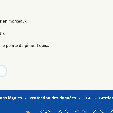
er en morceaux.
.
dre.
une pointe de piment doux.
ons légales
Protection des données
CGU
Gestio