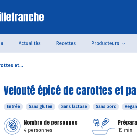
illefranche
da
Actualités
Recettes
Producteurs
ottes et...
Velouté épicé de carottes et p
Entrée
Sans gluten
Sans lactose
Sans porc
Vegan
Nombre de personnes
Prépara
4 personnes
15 min