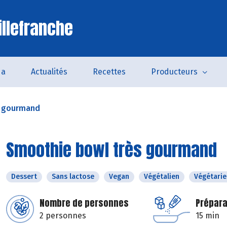
illefranche
da
Actualités
Recettes
Producteurs
s gourmand
Smoothie bowl très gourmand
Dessert
Sans lactose
Vegan
Végétalien
Végétarie
Nombre de personnes
Prépara
2 personnes
15 min