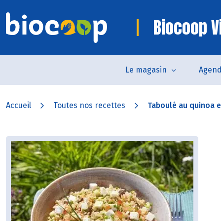
Biocoop V
Le magasin
Agen
Accueil
Toutes nos recettes
Taboulé au quinoa e