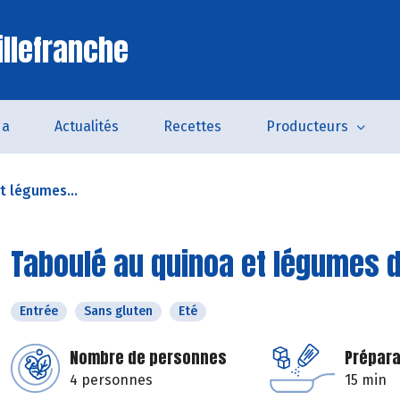
illefranche
da
Actualités
Recettes
Producteurs
t légumes...
Taboulé au quinoa et légumes 
Entrée
Sans gluten
Eté
Nombre de personnes
Prépara
4 personnes
15 min