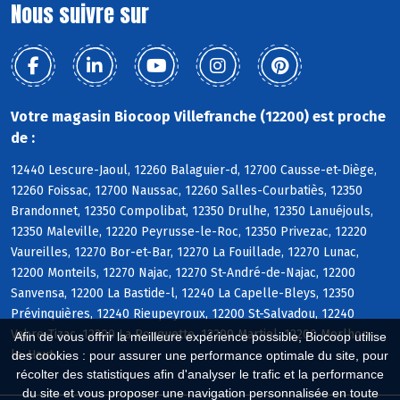
Nous suivre sur
Votre magasin Biocoop Villefranche (12200) est proche
de :
12440 Lescure-Jaoul, 12260 Balaguier-d, 12700 Causse-et-Diège,
12260 Foissac, 12700 Naussac, 12260 Salles-Courbatiès, 12350
Brandonnet, 12350 Compolibat, 12350 Drulhe, 12350 Lanuéjouls,
12350 Maleville, 12220 Peyrusse-le-Roc, 12350 Privezac, 12220
Vaureilles, 12270 Bor-et-Bar, 12270 La Fouillade, 12270 Lunac,
12200 Monteils, 12270 Najac, 12270 St-André-de-Najac, 12200
Sanvensa, 12200 La Bastide-l, 12240 La Capelle-Bleys, 12350
Prévinquières, 12240 Rieupeyroux, 12200 St-Salvadou, 12240
Vabre-Tizac, 12200 La Rouquette, 12200 Martiel, 12200 Morlhon-
Afin de vous offrir la meilleure expérience possible, Biocoop utilise
le-Haut
des cookies : pour assurer une performance optimale du site, pour
récolter des statistiques afin d'analyser le trafic et la performance
du site et vous proposer une navigation personnalisée en toute