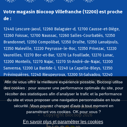
Votre magasin Biocoop Villefranche (12200) est proche
de :
12440 Lescure-Jaoul, 12260 Balaguier-d, 12700 Causse-et-Diège,
12260 Foissac, 12700 Naussac, 12260 Salles-Courbatiès, 12350
Brandonnet, 12350 Compolibat, 12350 Drulhe, 12350 Lanuéjouls,
12350 Maleville, 12220 Peyrusse-le-Roc, 12350 Privezac, 12220
Vaureilles, 12270 Bor-et-Bar, 12270 La Fouillade, 12270 Lunac,
12200 Monteils, 12270 Najac, 12270 St-André-de-Najac, 12200
Sanvensa, 12200 La Bastide-l, 12240 La Capelle-Bleys, 12350
Prévinquières, 12240 Rieupeyroux, 12200 St-Salvadou, 12240
Vabre-Tizac, 12200 La Rouquette, 12200 Martiel, 12200 Morlhon-
Afin de vous offrir la meilleure expérience possible, Biocoop utilise
le-Haut
des cookies : pour assurer une performance optimale du site, pour
récolter des statistiques afin d'analyser le trafic et la performance
du site et vous proposer une navigation personnalisée en toute
sécurité. Vous pouvez changer d'avis à tout moment en
Biocoop.fr
Le réseau Biocoop
paramétrant vos cookies. OK pour vous ?
Copyright Biocoop 2026
En savoir plus et paramétrer les cookies