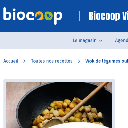
Biocoop V
Le magasin
Agen
Accueil
Toutes nos recettes
Wok de légumes oub