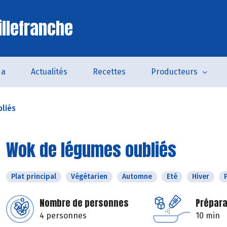
illefranche
da
Actualités
Recettes
Producteurs
liés
Wok de légumes oubliés
Plat principal
Végétarien
Automne
Eté
Hiver
Nombre de personnes
Prépara
4 personnes
10 min