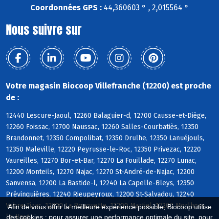
Coordonnées GPS :
44,360603 ° , 2,015564 °
Nous suivre sur
Votre magasin Biocoop Villefranche (12200) est proche
de :
12440 Lescure-Jaoul, 12260 Balaguier-d, 12700 Causse-et-Diège,
12260 Foissac, 12700 Naussac, 12260 Salles-Courbatiès, 12350
Brandonnet, 12350 Compolibat, 12350 Drulhe, 12350 Lanuéjouls,
12350 Maleville, 12220 Peyrusse-le-Roc, 12350 Privezac, 12220
Vaureilles, 12270 Bor-et-Bar, 12270 La Fouillade, 12270 Lunac,
12200 Monteils, 12270 Najac, 12270 St-André-de-Najac, 12200
Sanvensa, 12200 La Bastide-l, 12240 La Capelle-Bleys, 12350
Prévinquières, 12240 Rieupeyroux, 12200 St-Salvadou, 12240
Vabre-Tizac, 12200 La Rouquette, 12200 Martiel, 12200 Morlhon-
Afin de vous offrir la meilleure expérience possible, Biocoop utilise
le-Haut
des cookies : pour assurer une performance optimale du site, pour