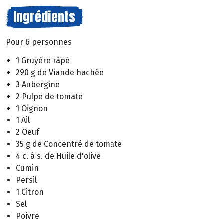
Ingrédients
Pour 6 personnes
1 Gruyère râpé
290 g de Viande hachée
3 Aubergine
2 Pulpe de tomate
1 Oignon
1 Ail
2 Oeuf
35 g de Concentré de tomate
4 c. à s. de Huile d'olive
Cumin
Persil
1 Citron
Sel
Poivre