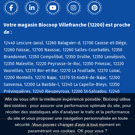
Votre magasin Biocoop Villefranche (12200) est proche
de :
12440 Lescure-Jaoul, 12260 Balaguier-d, 12700 Causse-et-Diège,
12260 Foissac, 12700 Naussac, 12260 Salles-Courbatiès, 12350
Brandonnet, 12350 Compolibat, 12350 Drulhe, 12350 Lanuéjouls,
12350 Maleville, 12220 Peyrusse-le-Roc, 12350 Privezac, 12220
Vaureilles, 12270 Bor-et-Bar, 12270 La Fouillade, 12270 Lunac,
12200 Monteils, 12270 Najac, 12270 St-André-de-Najac, 12200
Sanvensa, 12200 La Bastide-l, 12240 La Capelle-Bleys, 12350
Prévinquières, 12240 Rieupeyroux, 12200 St-Salvadou, 12240
Vabre-Tizac, 12200 La Rouquette, 12200 Martiel, 12200 Morlhon-
Afin de vous offrir la meilleure expérience possible, Biocoop utilise
le-Haut
des cookies : pour assurer une performance optimale du site, pour
récolter des statistiques afin d'analyser le trafic et la performance
du site et vous proposer une navigation personnalisée en toute
sécurité. Vous pouvez changer d'avis à tout moment en
Biocoop.fr
Le réseau Biocoop
paramétrant vos cookies. OK pour vous ?
Copyright Biocoop 2026