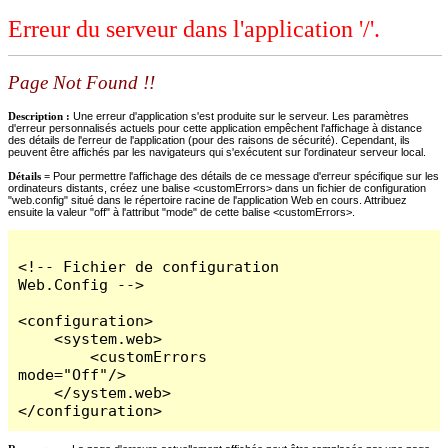
Erreur du serveur dans l'application '/'.
Page Not Found !!
Description :
Une erreur d'application s'est produite sur le serveur. Les paramètres
d'erreur personnalisés actuels pour cette application empêchent l'affichage à distance
des détails de l'erreur de l'application (pour des raisons de sécurité). Cependant, ils
peuvent être affichés par les navigateurs qui s'exécutent sur l'ordinateur serveur local.
Détails =
Pour permettre l'affichage des détails de ce message d'erreur spécifique sur les
ordinateurs distants, créez une balise <customErrors> dans un fichier de configuration
"web.config" situé dans le répertoire racine de l'application Web en cours. Attribuez
ensuite la valeur "off" à l'attribut "mode" de cette balise <customErrors>.
<!-- Fichier de configuration 
Web.Config -->

<configuration>

    <system.web>

        <customErrors 
mode="Off"/>

    </system.web>

</configuration>