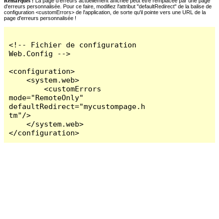
Remarques :
La page d'erreurs actuellement affichée peut être remplacée par une page
d'erreurs personnalisée. Pour ce faire, modifiez l'attribut "defaultRedirect" de la balise de
configuration <customErrors> de l'application, de sorte qu'il pointe vers une URL de la
page d'erreurs personnalisée !
<!-- Fichier de configuration 
Web.Config -->

<configuration>

    <system.web>

        <customErrors 
mode="RemoteOnly" 
defaultRedirect="mycustompage.h
tm"/>

    </system.web>

</configuration>