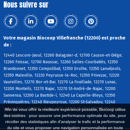
Nous suivre sur
Votre magasin Biocoop Villefranche (12200) est proche
de :
12440 Lescure-Jaoul, 12260 Balaguier-d, 12700 Causse-et-Diège,
12260 Foissac, 12700 Naussac, 12260 Salles-Courbatiès, 12350
Brandonnet, 12350 Compolibat, 12350 Drulhe, 12350 Lanuéjouls,
12350 Maleville, 12220 Peyrusse-le-Roc, 12350 Privezac, 12220
Vaureilles, 12270 Bor-et-Bar, 12270 La Fouillade, 12270 Lunac,
12200 Monteils, 12270 Najac, 12270 St-André-de-Najac, 12200
Sanvensa, 12200 La Bastide-l, 12240 La Capelle-Bleys, 12350
Prévinquières, 12240 Rieupeyroux, 12200 St-Salvadou, 12240
Vabre-Tizac, 12200 La Rouquette, 12200 Martiel, 12200 Morlhon-
Afin de vous offrir la meilleure expérience possible, Biocoop utilise
le-Haut
des cookies : pour assurer une performance optimale du site, pour
récolter des statistiques afin d'analyser le trafic et la performance
du site et vous proposer une navigation personnalisée en toute