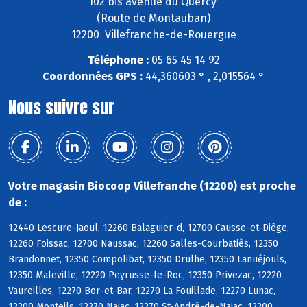
102 bis avenue du Quercy
(Route de Montauban)
12200 Villefranche-de-Rouergue
Téléphone :
05 65 45 14 92
Coordonnées GPS :
44,360603 ° , 2,015564 °
Nous suivre sur
Votre magasin Biocoop Villefranche (12200) est proche
de :
12440 Lescure-Jaoul, 12260 Balaguier-d, 12700 Causse-et-Diège,
12260 Foissac, 12700 Naussac, 12260 Salles-Courbatiès, 12350
Brandonnet, 12350 Compolibat, 12350 Drulhe, 12350 Lanuéjouls,
12350 Maleville, 12220 Peyrusse-le-Roc, 12350 Privezac, 12220
Vaureilles, 12270 Bor-et-Bar, 12270 La Fouillade, 12270 Lunac,
12200 Monteils, 12270 Najac, 12270 St-André-de-Najac, 12200