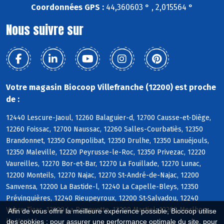
Coordonnées GPS :
44,360603 ° , 2,015564 °
Nous suivre sur
Votre magasin Biocoop Villefranche (12200) est proche
de :
12440 Lescure-Jaoul, 12260 Balaguier-d, 12700 Causse-et-Diège,
12260 Foissac, 12700 Naussac, 12260 Salles-Courbatiès, 12350
Brandonnet, 12350 Compolibat, 12350 Drulhe, 12350 Lanuéjouls,
12350 Maleville, 12220 Peyrusse-le-Roc, 12350 Privezac, 12220
Vaureilles, 12270 Bor-et-Bar, 12270 La Fouillade, 12270 Lunac,
12200 Monteils, 12270 Najac, 12270 St-André-de-Najac, 12200
Sanvensa, 12200 La Bastide-l, 12240 La Capelle-Bleys, 12350
Prévinquières, 12240 Rieupeyroux, 12200 St-Salvadou, 12240
Vabre-Tizac, 12200 La Rouquette, 12200 Martiel, 12200 Morlhon-
Afin de vous offrir la meilleure expérience possible, Biocoop utilise
le-Haut
des cookies : pour assurer une performance optimale du site, pour