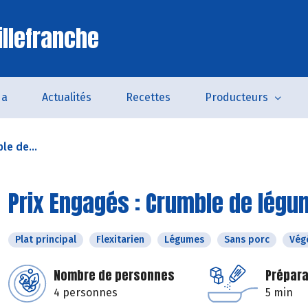
illefranche
da
Actualités
Recettes
Producteurs
le de...
Prix Engagés : Crumble de lég
Plat principal
Flexitarien
Légumes
Sans porc
Vég
Nombre de personnes
Prépara
4 personnes
5 min