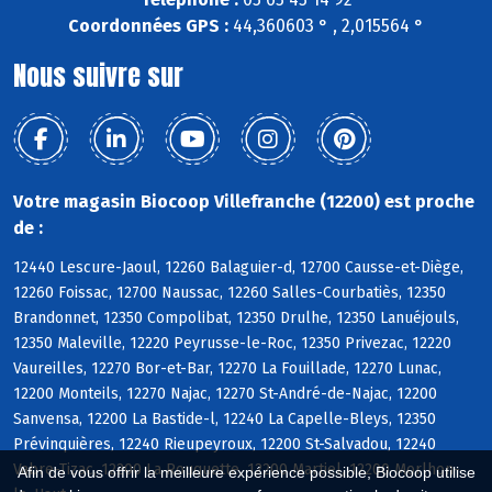
Coordonnées GPS :
44,360603 ° , 2,015564 °
Nous suivre sur
Votre magasin Biocoop Villefranche (12200) est proche
de :
12440 Lescure-Jaoul, 12260 Balaguier-d, 12700 Causse-et-Diège,
12260 Foissac, 12700 Naussac, 12260 Salles-Courbatiès, 12350
Brandonnet, 12350 Compolibat, 12350 Drulhe, 12350 Lanuéjouls,
12350 Maleville, 12220 Peyrusse-le-Roc, 12350 Privezac, 12220
Vaureilles, 12270 Bor-et-Bar, 12270 La Fouillade, 12270 Lunac,
12200 Monteils, 12270 Najac, 12270 St-André-de-Najac, 12200
Sanvensa, 12200 La Bastide-l, 12240 La Capelle-Bleys, 12350
Prévinquières, 12240 Rieupeyroux, 12200 St-Salvadou, 12240
Vabre-Tizac, 12200 La Rouquette, 12200 Martiel, 12200 Morlhon-
Afin de vous offrir la meilleure expérience possible, Biocoop utilise