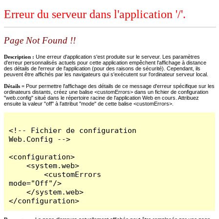
Erreur du serveur dans l'application '/'.
Page Not Found !!
Description :
Une erreur d'application s'est produite sur le serveur. Les paramètres
d'erreur personnalisés actuels pour cette application empêchent l'affichage à distance
des détails de l'erreur de l'application (pour des raisons de sécurité). Cependant, ils
peuvent être affichés par les navigateurs qui s'exécutent sur l'ordinateur serveur local.
Détails =
Pour permettre l'affichage des détails de ce message d'erreur spécifique sur les
ordinateurs distants, créez une balise <customErrors> dans un fichier de configuration
"web.config" situé dans le répertoire racine de l'application Web en cours. Attribuez
ensuite la valeur "off" à l'attribut "mode" de cette balise <customErrors>.
<!-- Fichier de configuration 
Web.Config -->

<configuration>

    <system.web>

        <customErrors 
mode="Off"/>

    </system.web>

</configuration>