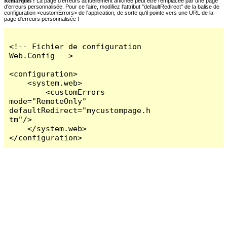
Remarques :
La page d'erreurs actuellement affichée peut être remplacée par une page
d'erreurs personnalisée. Pour ce faire, modifiez l'attribut "defaultRedirect" de la balise de
configuration <customErrors> de l'application, de sorte qu'il pointe vers une URL de la
page d'erreurs personnalisée !
<!-- Fichier de configuration 
Web.Config -->

<configuration>

    <system.web>

        <customErrors 
mode="RemoteOnly" 
defaultRedirect="mycustompage.h
tm"/>

    </system.web>

</configuration>